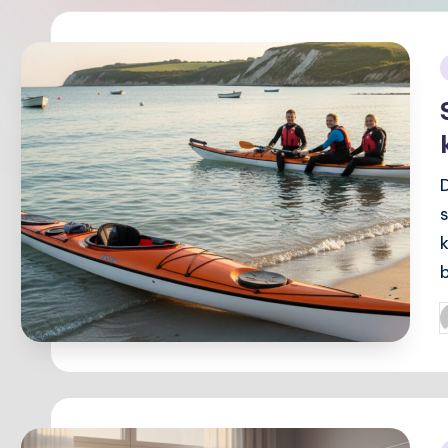
i
P
b