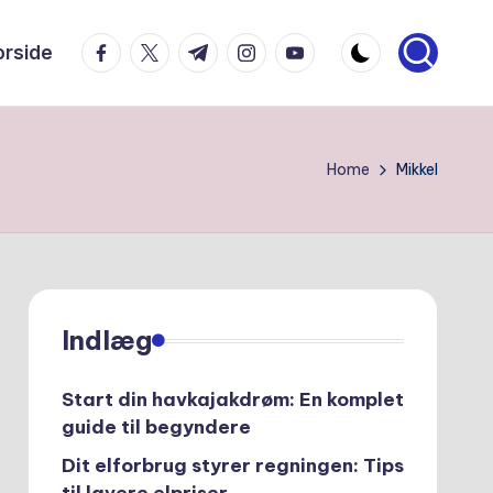
facebook.com
twitter.com
t.me
instagram.com
youtube.com
orside
Home
Mikkel
Indlæg
Start din havkajakdrøm: En komplet
guide til begyndere
Dit elforbrug styrer regningen: Tips