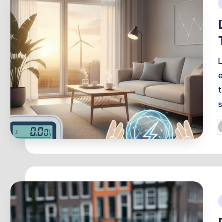
i
P
b
i