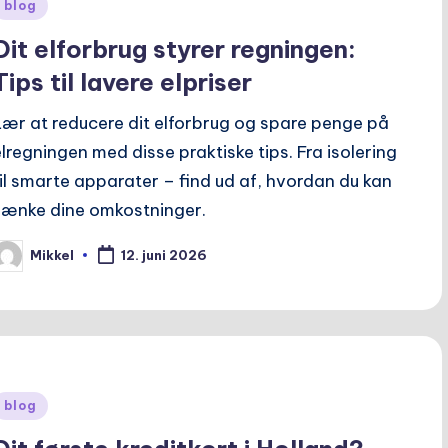
Posted
blog
n
Dit elforbrug styrer regningen:
Tips til lavere elpriser
Lær at reducere dit elforbrug og spare penge på
elregningen med disse praktiske tips. Fra isolering
til smarte apparater – find ud af, hvordan du kan
sænke dine omkostninger.
Mikkel
12. juni 2026
osted
y
Posted
blog
n