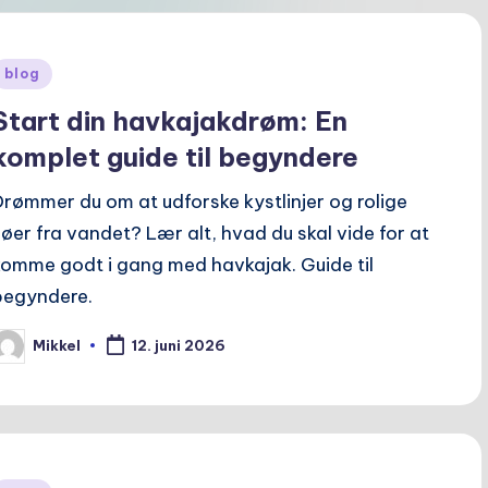
Posted
blog
n
Start din havkajakdrøm: En
komplet guide til begyndere
Drømmer du om at udforske kystlinjer og rolige
søer fra vandet? Lær alt, hvad du skal vide for at
komme godt i gang med havkajak. Guide til
begyndere.
Mikkel
12. juni 2026
osted
y